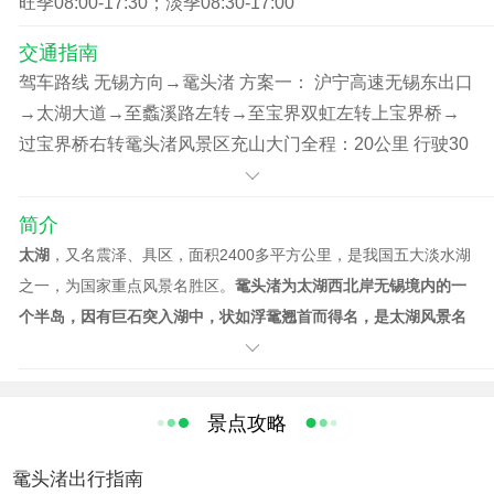
旺季08:00-17:30；淡季08:30-17:00
b.江苏省内60周岁（含）-69周岁（含）老人（凭《老年
证》，游船费35元自理）。
交通指南
c.江苏省外及外宾70周岁（含）以上老人（凭有效身份证
驾车路线 无锡方向→鼋头渚 方案一： 沪宁高速无锡东出口
件，游船费35元自理）。
→太湖大道→至蠡溪路左转→至宝界双虹左转上宝界桥→
d.现役军人、残疾人、新闻记者（凭有效身份证件,游船费
过宝界桥右转鼋头渚风景区充山大门全程：20公里 行驶30
35元自理）。
分钟左 右 方案二： 锡宜高速无锡西出口→至盛岸西路左转
B.优惠政策（门市价半价优惠，包含游船费）：
→至钱荣高架右转→过梁湖大桥→左转至渤公岛→鼋头渚
简介
a.6周岁（不含）-18周岁（含
风景区犊山大门全程：12公里 行驶15分钟左右 方案三：
太湖
，又名震泽、具区，面积2400多平方公里，是我国五大淡水湖
无锡机场→机场路→312国道→至高浪路右转→高浪路底右
之一，为国家重点风景名胜区。
鼋头渚为太湖西北岸无锡境内的一
转至 宝界桥→左转至鼋头渚风景区充山大门全程：28公里
个半岛，因有巨石突入湖中，状如浮鼋翘首而得名，是太湖风景名
行驶30分钟左右 公交路线 无锡方向→鼋头渚 方案一： K1
胜区的主景点之一。
太湖风光，融淡雅清秀与雄奇壮阔于一体，碧
路： 火车站――鼋头渚充山大门（正门） 5：30――18：
水辽阔，烟波浩淼，峰峦隐现，气象万千。鼋头渚，独占太湖风景
20 票价二元 K87路：火车站――鼋头渚犊山大门 7：
最美一角，山清水秀，天然胜景。郭沫若吟道："太湖佳绝处，毕竟
景点攻略
20――17：00 票价二元
在鼋头"；赵朴初称赞："鼋头渚景色胜天堂"。一代大师的瑰丽诗
名，更使鼋渚风韵名扬境内海内外。
鼋头渚出行指南