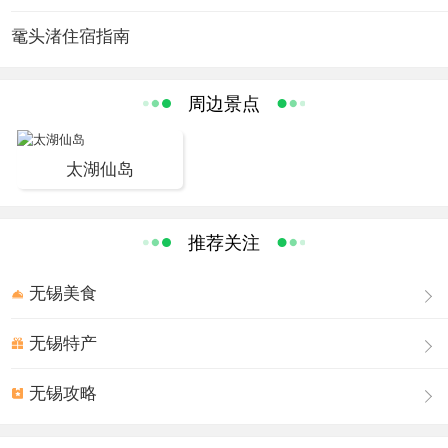
游玩景点：
原为“横云山庄”门楼，始建于1931年，结构古典，北式风格，斗拱
鼋头渚住宿指南
连接，琉璃顶、飞檐翘角。1975年根据郭沫若诗句并集其手迹制
额。牌坊右侧，有砖彻拱门，正反面有砖刻“利涉”、“问津”。1934
周边景点
年前的鼋头渚，都要乘渡船到此，渡船在此停泊，故称“利涉”。渡
船将游人送到这里，不知“桃花源”在何处，就得“问津”。进牌坊，立
太湖仙岛
以照壁，饰以凤穿牡丹。壁后临水而筑“涵万轩”水榭，轩内悬挂“湖
山罨画”一额，系乾隆手笔。
长春花漪
推荐关注
长春桥是园主在1936年仿照北京颐和园昆明湖上的玉带桥所建的。
湖堤两边所种的是日本的“染井吉野”，在日本的樱花品种中，“染井
无锡美食
吉野”是公认最美的一种。每年4月这里樱花夹道，缤纷艳丽。长春
无锡特产
桥是一座拱石桥，高耸湖面，堤岸遍植樱花，挡住了外湖的景色，
分隔了水面和空间，丰富了景色层次，它与涵万轩、绛雪轩和东面
无锡攻略
山坡自成一个空间，构成长春花漪的景色。
藕花深处