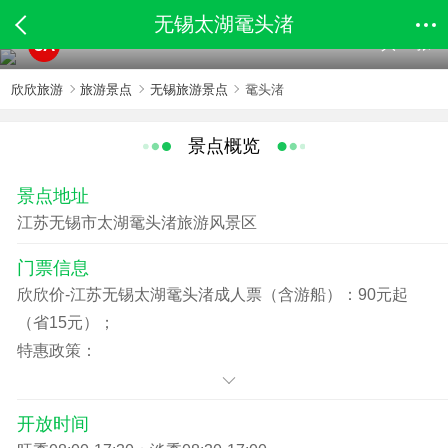
无锡太湖鼋头渚
共94张
5A
欣欣旅游
旅游景点
无锡旅游景点
鼋头渚
景点概览
景点地址
江苏无锡市太湖鼋头渚旅游风景区
门票信息
欣欣价-江苏无锡太湖鼋头渚成人票（含游船）：90元起
（省15元）；
特惠政策：
A.免费政策：
a.6周岁（含）以内或1.4米（含）以下儿童（含游船费），
开放时间
须有监护人陪同。